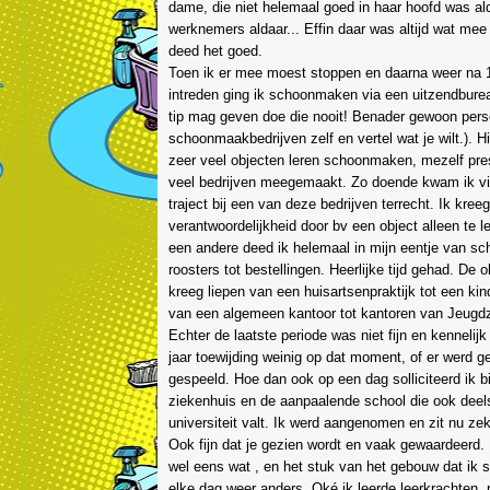
dame, die niet helemaal goed in haar hoofd was al
werknemers aldaar... Effin daar was altijd wat me
deed het goed.
Toen ik er mee moest stoppen en daarna weer na 1
intreden ging ik schoonmaken via een uitzendburea
tip mag geven doe die nooit! Benader gewoon perso
schoonmaakbedrijven zelf en vertel wat je wilt.). Hi
zeer veel objecten leren schoonmaken, mezelf pre
veel bedrijven meegemaakt. Zo doende kwam ik vi
traject bij een van deze bedrijven terrecht. Ik kree
verantwoordelijkheid door bv een object alleen te le
een andere deed ik helemaal in mijn eentje van 
roosters tot bestellingen. Heerlijke tijd gehad. De o
kreeg liepen van een huisartsenpraktijk tot een kin
van een algemeen kantoor tot kantoren van Jeugdz
Echter de laatste periode was niet fijn en kennelijk
jaar toewijding weinig op dat moment, of er werd g
gespeeld. Hoe dan ook op een dag solliciteerd ik b
ziekenhuis en de aanpaalende school die ook deel
universiteit valt. Ik werd aangenomen en zit nu ze
Ook fijn dat je gezien wordt en vaak gewaardeerd. 
wel eens wat , en het stuk van het gebouw dat ik 
elke dag weer anders. Oké ik leerde leerkrachten,