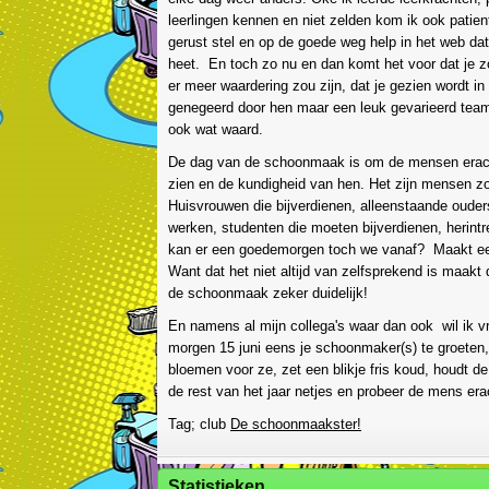
leerlingen kennen en niet zelden kom ik ook patien
gerust stel en op de goede weg help in het web da
heet. En toch zo nu en dan komt het voor dat je 
er meer waardering zou zijn, dat je gezien wordt in
genegeerd door hen maar een leuk gevarieerd team
ook wat waard.
De dag van de schoonmaak is om de mensen erach
zien en de kundigheid van hen. Het zijn mensen zoa
Huisvrouwen die bijverdienen, alleenstaande oude
werken, studenten die moeten bijverdienen, herint
kan er een goedemorgen toch we vanaf? Maakt ee
Want dat het niet altijd van zelfsprekend is maakt
de schoonmaak zeker duidelijk!
En namens al mijn collega's waar dan ook wil ik 
morgen 15 juni eens je schoonmaker(s) te groeten
bloemen voor ze, zet een blikje fris koud, houdt 
de rest van het jaar netjes en probeer de mens era
Tag; club
De schoonmaakster!
Statistieken