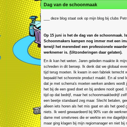
Dag van de schoonmaak
___ deze blog staat ook op mijn blog bij clubs Pet
Op 15 juni is het de dag van de schoonmaak. Is
Schoonmakers kampen nog immer met een im
terwijl het merendeel een professionele waarde
werknemer is. (Uitzonderingen daar gelaten).
En ik kan het weten. Jaren geleden maakte ik mijn
schreden in dit beroep. Ik denk dat we globaal even
tijd terug moeten. Ik kwam in een fabriek terrecht
bepaald het schoonste product maakt. En al snel 
dat je met schema's moeten werken anders wordt j
het bij de een goed doet en bij andere nooit goed. 
tijd op dat bedrijf, maar het schoonmaakbedrijf zelf.
een beetje standaard zeg maar. Slecht betalen, ge
alleen iets horen als het mis gaat en als het goed 
niets. Ik werd gewaardeerd bij 90% van de werkne
dame met smetvrees die er werkte en me dagelijks
maar ging klagen bij mijn regiomanager en niet bij 