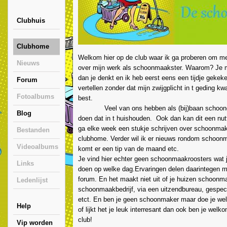
Clubhuis
Clubhome
Welkom hier op de club waar ik ga proberen om mee
Nieuws
over mijn werk als schoonmaakster. Waarom? Je
dan je denkt en ik heb eerst eens een tijdje gekek
Forum
vertellen zonder dat mijn zwijgplicht in t geding kw
Fotoalbums
best.
Veel van ons hebben als (bij)baan schoong
Blog
doen dat in t huishouden. Ook dan kan dit een nutti
ga elke week een stukje schrijven over schoonma
Bestanden
clubhome. Verder wil ik er nieuws rondom schoonm
Videoalbums
komt er een tip van de maand etc.
Je vind hier echter geen schoonmaakroosters wat 
Links
doen op welke dag.Ervaringen delen daarintegen m
forum. En het maakt niet uit of je huizen schoonm
Ledenlijst
schoonmaakbedrijf, via een uitzendbureau, gespeci
etct. En ben je geen schoonmaker maar doe je wel
Help
of lijkt het je leuk interresant dan ook ben je welk
club!
Vip worden