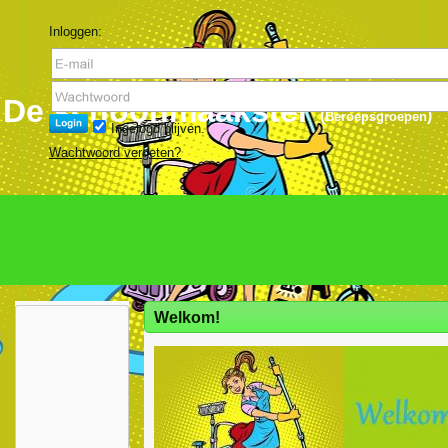
Inloggen:
De schoonmaakster
(
)
Beroepsgroepen
Ingelogd blijven.
Wachtwoord vergeten?
Welkom!